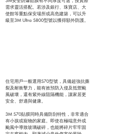
3M安全防爆貼膜有不同厚度可選，按實際
需求靈活搭配。若涉及銀行、珠寶店、大
使館等重點保安場所或高危建築，可以升
級至3M Ultra S800型號以獲得額外防護。
住宅用戶一般選用S70型號，具備超強抗撕
裂及耐衝擊力，能有效預防入侵及抵禦颱
風破壞，還有紫外線阻隔機能，讓家居更
安全、舒適與健康。
3M S70貼膜同時具備防刮特性，非常適合
有小孩或寵物的家庭。即使在極端意外或
颱風中導致玻璃破碎，也能將碎片牢牢固
定在窗框內，顯著減少意外傷害的風險。