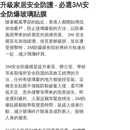
升級家居安全防護 - 必選3M安
全防爆玻璃貼膜
隨著颳風季節的臨近，香港人都開始尋找
加強窗戶，防止玻璃爆裂的方法，以防暴
風雨帶來的碎屑意外損壞房屋。 3M 安全
膜旨在加強玻璃，使其更耐破損，並在遭
受撞擊時，3M防爆膜有助於將碎片粘連在
一起，減少飛濺碎屑。
3M安全防爆膜是提升家居、辦公室、學校
等各類場所安全防護的高效又經濟的方
法，任何有玻璃窗的地方都值得安裝。這
種安全貼膜不僅能防範破窗入侵，還可降
低天災、意外撞擊等帶來的危害損失。即
使遇到爆炸、入屋盜竊等緊急情況，3M防
爆貼膜都能爭取寶貴時間，延緩入侵者行
動，減少玻璃碎片散落造成對家人、寵物
人身的傷害。