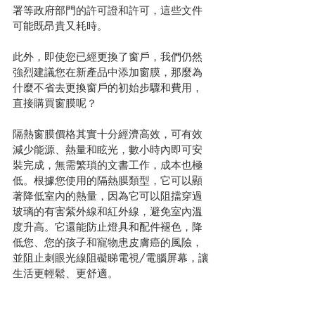
署等政府部門的許可證和許可，這些文件
可能既昂貴又耗時。
此外，即使您已經更換了窗戶，我們仍然
強烈建議您在新產品中添加窗膜，那麼為
什麼不省去更換窗戶的初始步驟和費用，
直接購買窗膜呢？
隔熱窗膜價格其實十分經濟高效，可有效
減少能源、熱量和眩光，數小時內即可安
裝完成，無需繁瑣的文書工作，成本也極
低。根據您使用的隔熱膜類型，它可以顯
著降低室內的熱量，因為它可以阻擋穿過
玻璃的有害紫外線和紅外線，避免室內溫
度升高。它還能防止燈具和配件褪色，降
低您、您的孩子和寵物患皮膚癌的風險，
並阻止刺眼光線阻礙睇電視/電腦屏幕，讓
生活更輕鬆、更舒適。