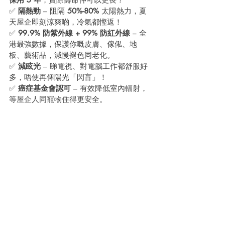
✅ 
隔熱勁
 – 阻隔 
50%-80%
 太陽熱力，夏
天屋企即刻涼爽啲，冷氣都慳返！
✅ 
99.9% 防紫外線 + 99% 防紅外線
 – 全
港最強數據，保護你嘅皮膚、傢俬、地
板、藝術品，減慢褪色同老化。
✅ 
減眩光
 – 睇電視、對電腦工作都舒服好
多，唔使再俾陽光「閃盲」！
✅ 
癌症基金會認可
 – 有效降低室內輻射，
等屋企人同寵物住得更安全。