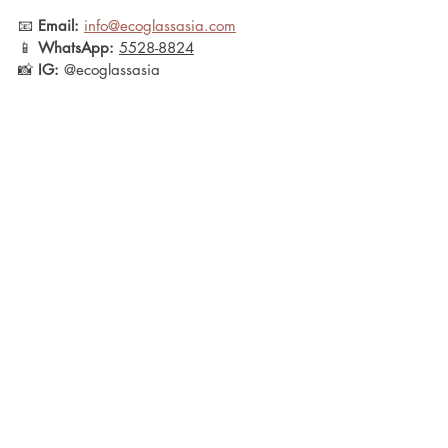
📧 
Email:
info@ecoglassasia.com
📱 
WhatsApp:
5528-8824
📸 
IG:
 @ecoglassasia
最新文章
查看全部