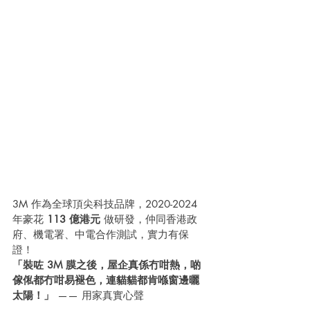
3M 作為全球頂尖科技品牌，2020-2024 
年豪花 
113 億港元
 做研發，仲同香港政
府、機電署、中電合作測試，實力有保
證！
「裝咗 3M 膜之後，屋企真係冇咁熱，啲
傢俬都冇咁易褪色，連貓貓都肯喺窗邊曬
太陽！」
 —— 用家真實心聲