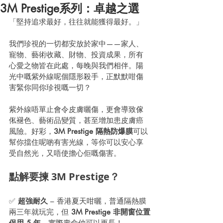
3M Prestige系列：卓越之選
「堅持追求最好，往往就能獲得最好。」
我們珍視的一切都安放於家中——家人、
寵物、藝術收藏、財物、投資成果，所有
心愛之物皆在此處，每晚與我們相伴。陽
光中嘅紫外線呢個隱形殺手，正默默咁傷
害緊你同你珍視嘅一切？
紫外線唔單止會令皮膚曬傷，更會導致傢
俬褪色、藝術品變質，甚至增加患皮膚癌
風險。好彩，
3M Prestige 隔熱防爆膜
可以
幫你擋住呢啲有害光線，等你可以安心享
受自然光，又唔使擔心佢嘅傷害。
點解要揀 3M Prestige？
✅ 
超強耐久
 – 香港夏天咁曬，普通隔熱膜
兩三年就玩完，但 
3M Prestige 非開窗位置
保用 5 年
，實際壽命仲可以更長！