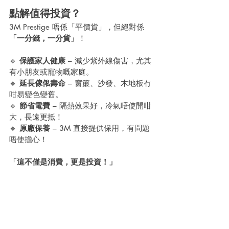
點解值得投資？
3M Prestige 唔係「平價貨」，但絕對係
「一分錢，一分貨」
！
🔹 
保護家人健康
 – 減少紫外線傷害，尤其
有小朋友或寵物嘅家庭。
🔹 
延長傢俬壽命
 – 窗簾、沙發、木地板冇
咁易變色變舊。
🔹 
節省電費
 – 隔熱效果好，冷氣唔使開咁
大，長遠更抵！
🔹 
原廠保養
 – 3M 直接提供保用，有問題
唔使擔心！
「這不僅是消費，更是投資！」