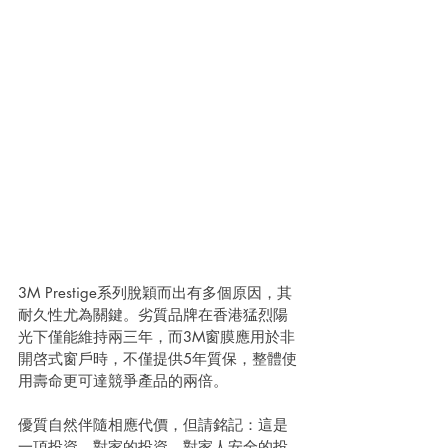
3M Prestige系列脫穎而出有多個原因，其
耐久性尤為關鍵。劣質品牌在香港猛烈陽
光下僅能維持兩三年，而3M窗膜應用於非
開啓式窗戶時，不僅提供5年質保，整體使
用壽命更可達競爭產品的兩倍。
優質自然伴隨相應代價，但請銘記：這是
一項投資。對家的投資、對家人安全的投