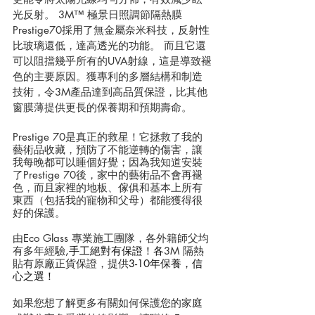
光反射。 3M™ 極景日照調節隔熱膜 
Prestige70採用了無金屬奈米科技，反射性
比玻璃還低，達高透光的功能。 而且它還
可以阻擋幾乎所有的UVA射線，這是導致褪
色的主要原因。獲專利的多層結構和制造
技術，令3M產品達到高品質保證，比其他
窗膜薄提供更長的保養期和預期壽命。
Prestige 70是真正的救星！它拯救了我的
藝術品收藏，預防了不能逆轉的傷害，讓
我每晚都可以睡個好覺；因為我知道安裝
了Prestige 70後，家中的藝術品不會再褪
色，而且家裡的地板、傢俱和基本上所有
東西（包括我的寵物和父母）都能獲得很
好的保護。
由Eco Glass 專業施工團隊，各外籍師父均
有多年經驗
,手工絕對有保證！各
3M 
隔熱
貼有原廠正貨保證，提供
3-10年保養，信
心之選！
如果您想了解更多有關如何保護您的家庭