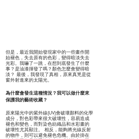
但是，最近我開始發現家中的一些畫作開
始褪色，失去原有的色彩，變得暗淡失去
光彩。我嚇了一跳，在想到底發生了什麼
事？是油漆揮發了嗎？顏色怎麼會變得暗
淡？ 最後，我發現了真相，原來真兇是從
窗外射進來的太陽光。
為什麼會發生這種情況？我可以做什麼來
保護我的藝術收藏？
原來陽光中的紫外線(UV)會破壞顏料的化學
成分，對色彩帶來很大破壞性，容易造成
褪色和變色，而對染色紡織品和水彩畫的
破壞性尤其顯注。 相反，能夠將光線反射
的物件，則可以避免褪色危機。由於掛在