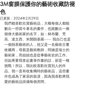
3M窗膜保護你的藝術收藏防褪
色
已更新：
2024年2月29日
我們都喜歡欣賞藝術品，大概每個人都能
數出一些當今著名的畫作，也能數出一兩
個偉大藝術家的名字，如：林布蘭、梵
高、達文西、米開朗基羅⋯⋯ 我自己也是
一個熱衷藝術的人，祖父是一名藝術古董
收藏商，母親是藝術教師，阿姨是瑞士的
藝術家，而姐姐也是從事藝術史的工作。
但如果要我拿起畫筆作畫的話，卻是一種
挑戰！所以，我比較喜歡欣賞別人的作
品。我一直有收集獨特的藝術品，這些畫
作也成為了家居的裝潢，因為我喜歡將我
愛的藝術品掛滿每個房間。