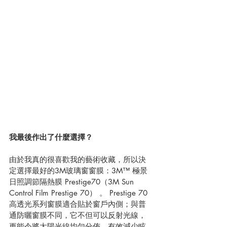
我最後作出了什麼選擇？
由於我真的很喜歡我的藝術收藏，所以決
定選擇最好的3M玻璃窗窗膜：3M™ 極景
日照調節隔熱膜 Prestige70（3M Sun 
Control Film Prestige 70） 。 Prestige 70
高透光系列窗膜適合貼於窗戶內側；與普
通防曬窗膜不同，它不但可以反射光線，
更能令將太陽光線均勻分佈，有效減少眩