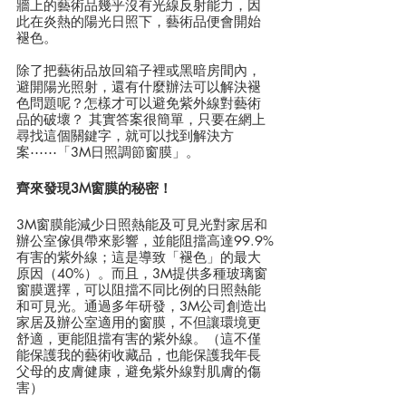
牆上的藝術品幾乎沒有光線反射能力，因
此在炎熱的陽光日照下，藝術品便會開始
褪色。
除了把藝術品放回箱子裡或黑暗房間內，
避開陽光照射，還有什麼辦法可以解決褪
色問題呢？怎樣才可以避免紫外線對藝術
品的破壞？ 其實答案很簡單，只要在網上
尋找這個關鍵字，就可以找到解決方
案⋯⋯「3M日照調節窗膜」。
齊來發現3M窗膜的秘密！
3M窗膜能減少日照熱能及可見光對家居和
辦公室傢俱帶來影響，並能阻擋高達99.9%
有害的紫外線；這是導致「褪色」的最大
原因（40%）。而且，3M提供多種玻璃窗
窗膜選擇，可以阻擋不同比例的日照熱能
和可見光。通過多年研發，3M公司創造出
家居及辦公室適用的窗膜，不但讓環境更
舒適，更能阻擋有害的紫外線。（這不僅
能保護我的藝術收藏品，也能保護我年長
父母的皮膚健康，避免紫外線對肌膚的傷
害）